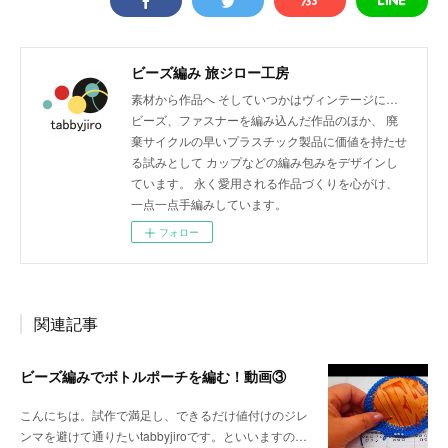
ビーズ編み 旅ジロー工房
素材から作品へ そしていつかはヴィンテージに…
ビーズ、ファスナーを編み込んだ作品のほか、 廃
棄サイクルの早いプラスチック製品に価値を持たせ
る試みとして カップなどの編み包みをデザインし
ています。 永く愛用される作品づくりを心がけ、
一点一点手編みしています。
フォロー
関連記事
ビーズ編みでボトルポーチを編む！動画③
こんにちは。試作で満足し、できるだけ値付けのジレ
ンマを避けて通りたいtabbyjiroです。といいますの…