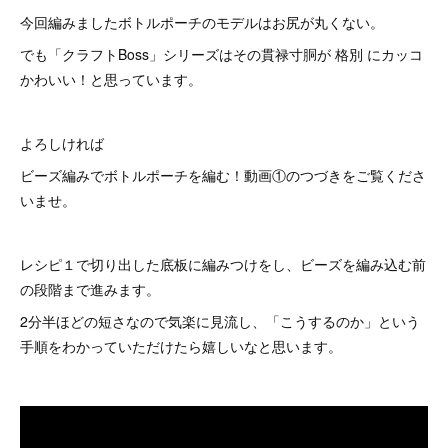
今回編みましたボトルポーチのモデルはお尻が丸くない。
でも「クラフトBoss」シリーズはその貫禄寸胴が 格別 にカッコ
かわいい！と思っています。
よろしければ
ビーズ編みでボトルポーチを編む！動画①のつづきをご覧くださ
いませ。
レシピ１で切り出した底板に編みつけをし、ビーズを編み込む前
の段階まで進みます。
2分半ほどの短さなので気楽に見流し、「こうするのか」という
手順をわかっていただけたら嬉しいなと思います。