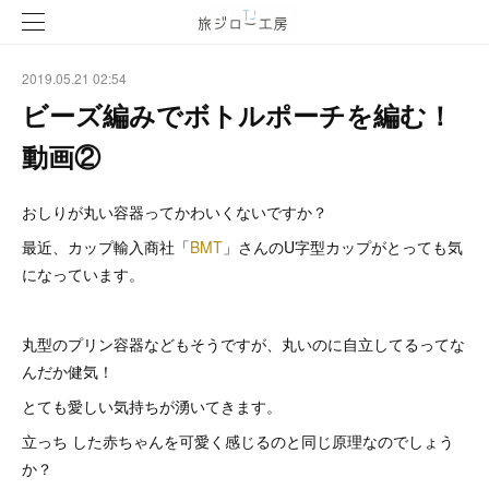
2019.05.21 02:54
ビーズ編みでボトルポーチを編む！
動画②
おしりが丸い容器ってかわいくないですか？
最近、カップ輸入商社「
BMT
」さんのU字型カップがとっても気
になっています。
丸型のプリン容器などもそうですが、丸いのに自立してるってな
んだか健気！
とても愛しい気持ちが湧いてきます。
立っち した赤ちゃんを可愛く感じるのと同じ原理なのでしょう
か？