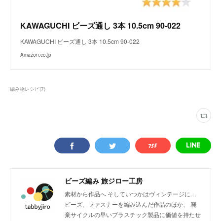
KAWAGUCHI ビーズ通し 3本 10.5cm 90-022
KAWAGUCHI ビーズ通し 3本 10.5cm 90-022
Amazon.co.jp
編み物レシピ
(
7
)
ビーズ編み 旅ジロー工房
素材から作品へ そしていつかはヴィンテージに…
ビーズ、ファスナーを編み込んだ作品のほか、 廃
棄サイクルの早いプラスチック製品に価値を持たせ