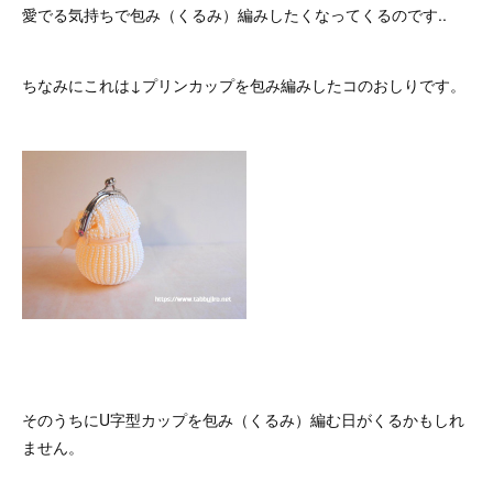
愛でる気持ちで包み（くるみ）編みしたくなってくるのです..
ちなみにこれは↓プリンカップを包み編みしたコのおしりです。
そのうちにU字型カップを包み（くるみ）編む日がくるかもしれ
ません。