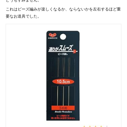
これはビーズ編みが楽しくなるか、ならないかを左右するほど重
要なお道具でした。