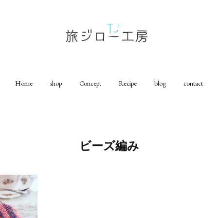
Home
shop
Concept
Recipe
blog
contact
ビーズ編み