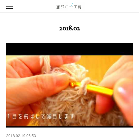
2018
.
02
2018.02.19 06:53